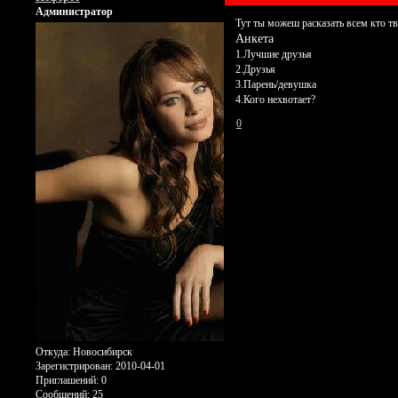
Администратор
Тут ты можеш расказать всем кто тв
Анкета
1.Лучшие друзья
2.Друзья
3.Парень/девушка
4.Кого нехвотает?
0
Откуда:
Новосибирск
Зарегистрирован
: 2010-04-01
Приглашений:
0
Сообщений:
25