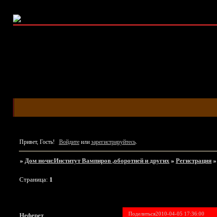
Привет, Гость!
Войдите
или
зарегистрируйтесь
.
»
Дом ночи:Институт Вампиров ,оборотней и других
»
Регистрация
Страница:
1
Поделиться
2010-04-05 17:36:00
Неферет