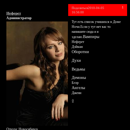
1
Поделиться
2010-04-05
16:56:00
Неферет
Администратор
Тут есть список учишихся в Доме
Ночи.Если у тут нет вас то
напишите сюда и я
Вампиры
зделаю.
Неферет
Дэйман
Оборотни
Духи
Ведьмы
Демоны
Блэр
Ангелы
Джени
0
Откуда:
Новосибирск