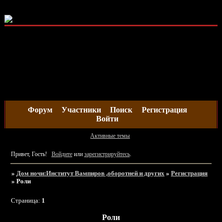
Форум
Участники
Поиск
Регистрация
Войти
Активные темы
Привет, Гость!
Войдите
или
зарегистрируйтесь
.
»
Дом ночи:Институт Вампиров ,оборотней и других
»
Регистрация
»
Роли
Страница:
1
Роли