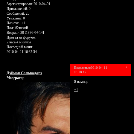
Зарегистрирован
: 2010-04-01
Приглашений:
0
Сообщений:
25
Уважение:
0
Позитив:
+1
Пол:
Женский
Возраст:
30
[1996-04-14]
Провел на форуме:
2 часа 4 минуты
Последний визит:
2010-04-21 16:37:54
2
Поделиться
2010-04-11
08:18:17
Дэйман Сальвадорэ
Модератор
Я вампир
+1